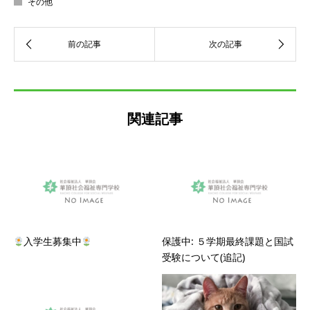
その他
関連記事
入学生募集中
保護中: ５学期最終課題と国試
受験について(追記)