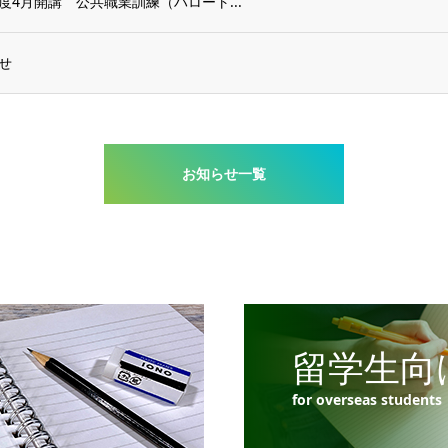
度4月開講 公共職業訓練（ハロート...
せ
お知らせ一覧
留学生向
for overseas students